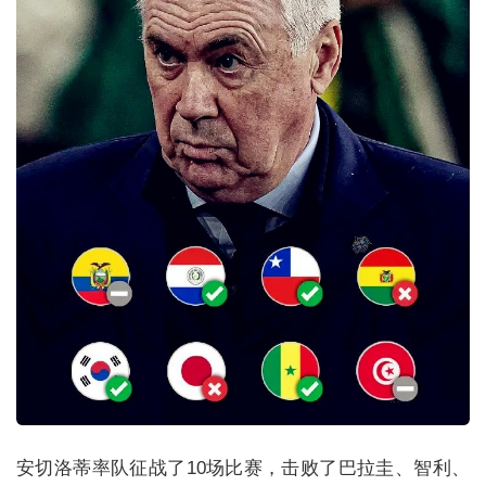
安切洛蒂率队征战了10场比赛，击败了巴拉圭、智利、