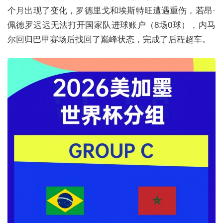
个月出现了变化，罗德里戈和埃斯特旺遭遇重伤，若昂·
佩德罗迟迟无法打开国家队进球账户（8场0球），内马
尔回归巴甲赛场后找回了巅峰状态，完成了后程超车。