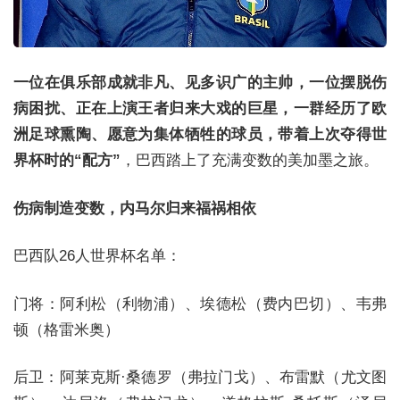
一位在俱乐部成就非凡、见多识广的主帅，一位摆脱伤
病困扰、正在上演王者归来大戏的巨星，一群经历了欧
洲足球熏陶、愿意为集体牺牲的球员，带着上次夺得世
界杯时的“配方”
，巴西踏上了充满变数的美加墨之旅。
伤病制造变数，内马尔归来福祸相依
巴西队26人世界杯名单：
门将：阿利松（利物浦）、埃德松（费内巴切）、韦弗
顿（格雷米奥）
后卫：阿莱克斯·桑德罗（弗拉门戈）、布雷默（尤文图