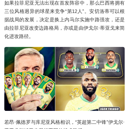
如果拉菲尼亚无法出现在首发阵容中，那么巴西将拥有
三位风格迥异的球星来竞争“第12人”。安切洛蒂可以根
据战局的发展，决定是换上内马尔实施中路强攻，还是
由拉菲尼亚改变边路格局，亦或是由伊戈尔·蒂亚戈来简
化进攻路径。
若昂·佩德罗与库尼亚风格相识，“英超第二中锋”伊戈尔·