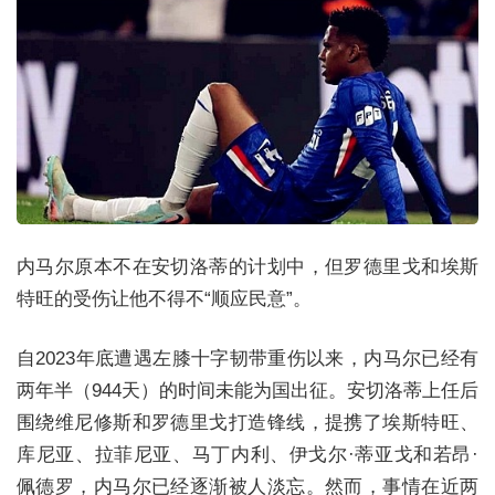
内马尔原本不在安切洛蒂的计划中，但罗德里戈和埃斯
特旺的受伤让他不得不“顺应民意”。
自2023年底遭遇左膝十字韧带重伤以来，内马尔已经有
两年半（944天）的时间未能为国出征。安切洛蒂上任后
围绕维尼修斯和罗德里戈打造锋线，提携了埃斯特旺、
库尼亚、拉菲尼亚、马丁内利、伊戈尔·蒂亚戈和若昂·
佩德罗，内马尔已经逐渐被人淡忘。然而，事情在近两