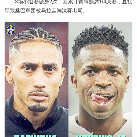
——3场小组赛隐身2次，因累计黄牌缺席1/4决赛，直接
导致桑巴军团被乌拉圭淘汰赛出局。