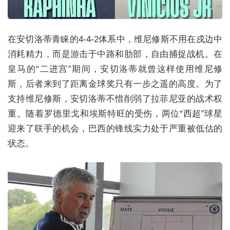
在安切洛蒂青睐的4-4-2体系中，维尼修斯不用在戍边中
消耗精力，而是游击于中路和肋部，自由捕捉战机。在
皇马的“二进宫”期间，安切洛蒂就曾这样使用维尼修
斯，后者来到了距离金球奖只有一步之遥的高度。为了
支持维尼修斯，安切洛蒂不惜削弱了拉菲尼亚的战术权
重。随着罗德里戈和埃斯特旺的受伤，两位“西超”球星
迎来了联手的机会，巴西的锋线实力处于严重被低估的
状态。