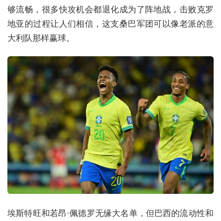
够流畅，很多快攻机会都退化成为了阵地战，击败克罗
地亚的过程让人们相信，这支桑巴军团可以像老派的意
大利队那样赢球。
埃斯特旺和若昂·佩德罗无缘大名单，但巴西的流动性和