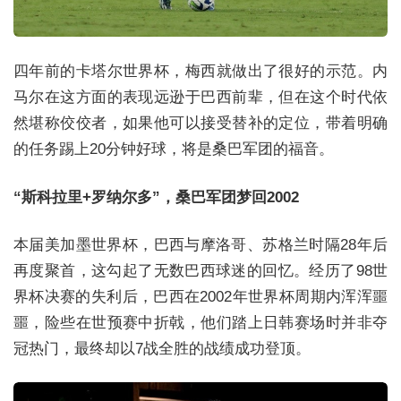
四年前的卡塔尔世界杯，梅西就做出了很好的示范。内
马尔在这方面的表现远逊于巴西前辈，但在这个时代依
然堪称佼佼者，如果他可以接受替补的定位，带着明确
的任务踢上20分钟好球，将是桑巴军团的福音。
“斯科拉里+罗纳尔多”，桑巴军团梦回2002
本届美加墨世界杯，巴西与摩洛哥、苏格兰时隔28年后
再度聚首，这勾起了无数巴西球迷的回忆。经历了98世
界杯决赛的失利后，巴西在2002年世界杯周期内浑浑噩
噩，险些在世预赛中折戟，他们踏上日韩赛场时并非夺
冠热门，最终却以7战全胜的战绩成功登顶。