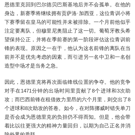
恩德里克回到巴尔德贝巴斯基地后并不会孤单。在他的
身边，新赛季将继续拥有贡萨洛·加西亚，这位青训小将
下赛季留在皇马的可能性并未被排除。一个月前他似乎
注定要离队，但穆里尼奥阻止了这一切。葡萄牙教头希
望保持公正，并将在季前赛的第一阶段评估这位青训前
锋的表现。原因之一在于，他认为这名前锋的离队在当
前并不是优先考虑的因素，而引进另一名中卫和一名创
造型中场才是当务之急。
因此，恩德里克将再次面临锋线位置的争夺。他的竞争
对手在1471分钟的出场时间里贡献了8个进球和3次助
攻；而巴西前锋在租借效力里昂的六个月里，则交出了8
个进球和8次助攻的答卷。如今，在对阵挪威时错失单刀
是否会成为恩德里克的负担仍不得而知。但是，他会带
着比以往更强大的精神力量回归，以期为自己正名并消
除外界的质疑。