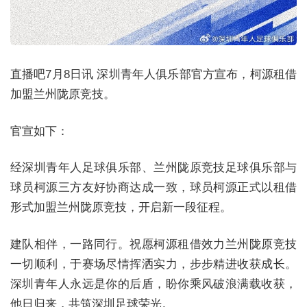
直播吧7月8日讯 深圳青年人俱乐部官方宣布，柯源租借
加盟兰州陇原竞技。
官宣如下：
经深圳青年人足球俱乐部、兰州陇原竞技足球俱乐部与
球员柯源三方友好协商达成一致，球员柯源正式以租借
形式加盟兰州陇原竞技，开启新一段征程。
建队相伴，一路同行。祝愿柯源租借效力兰州陇原竞技
一切顺利，于赛场尽情挥洒实力，步步精进收获成长。
深圳青年人永远是你的后盾，盼你乘风破浪满载收获，
他日归来，共筑深圳足球荣光。