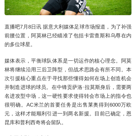
直播吧7月8日讯 据意大利媒体足球市场报道，为了补强
前腰位置，阿莫林已经瞄准了包括卡雷查斯和乌尊在内
的多位球星。
媒体表示，平衡球队体系是一切运作的核心理念。阿莫
林将继续沿用三后卫阵型，但战术思路会有所不同。本
次引援核心重点在于寻找那些懂得如何在场上创造机会
并制造进球的球员。在中锋贡萨洛·拉莫斯身后，需要两
名进攻型中场，这一硬性要求使得转会市场上的指令也
很明确。AC米兰的首要任务是出售莱奥得到6000万欧
元，这样才能顺利引进一到两名新援。目前已确定，恩
昆库和普利西奇将会留队。