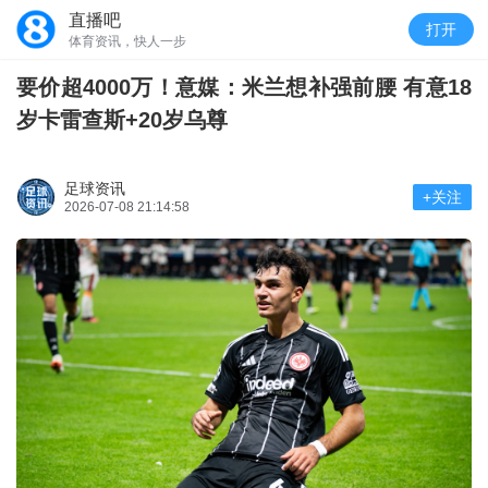
直播吧
打开
体育资讯，快人一步
要价超4000万！意媒：米兰想补强前腰 有意18
岁卡雷查斯+20岁乌尊
足球资讯
+关注
2026-07-08 21:14:58