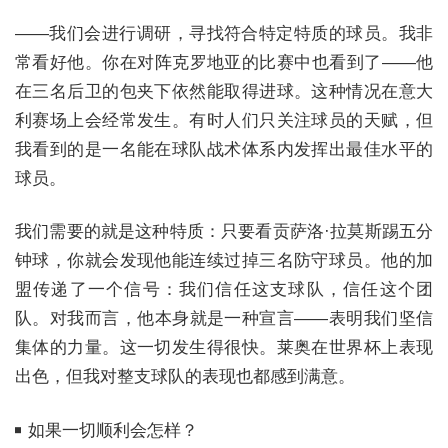
——我们会进行调研，寻找符合特定特质的球员。我非
常看好他。你在对阵克罗地亚的比赛中也看到了——他
在三名后卫的包夹下依然能取得进球。这种情况在意大
利赛场上会经常发生。有时人们只关注球员的天赋，但
我看到的是一名能在球队战术体系内发挥出最佳水平的
球员。
我们需要的就是这种特质：只要看贡萨洛·拉莫斯踢五分
钟球，你就会发现他能连续过掉三名防守球员。他的加
盟传递了一个信号：我们信任这支球队，信任这个团
队。对我而言，他本身就是一种宣言——表明我们坚信
集体的力量。这一切发生得很快。莱奥在世界杯上表现
出色，但我对整支球队的表现也都感到满意。
如果一切顺利会怎样？