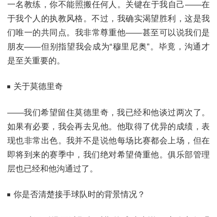
一名教练，你不能照搬任何人。关键在于我自己——在
于我个人的执教风格。不过，我确实渴望胜利，这是我
们唯一的共同点。我非常尊重他——甚至可以说我们是
朋友——
但别指望我会成为“穆里尼奥”
。毕竟，沟通才
是至关重要的。
关于莫德里奇
——我们希望留住莫德里奇，我已经和他谈过两次了。
如果有必要，我会再去见他。他取得了优异的成绩，表
现也非常出色。我并不是说他每场比赛都会上场，但在
即将到来的赛季中，我们绝对希望倚重他。俱乐部管理
层也已经和他沟通过了。
你是否清楚接手球队时的背景情况？