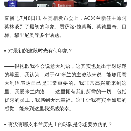
直播吧7月8日讯
在亮相发布会上，
AC
米兰新任主帅阿
莫林谈到了最初的印象、贡萨洛·拉莫斯、莫德里奇、目
标、穆里尼奥等多个话题。
对最初的这段时光有何印象？
——很抱歉我不会说意大利语，这其实也是出于对球迷
的尊重。我认为，对于
AC
米兰的主教练来说，能够用意
大利语表达自己是非常重要的。我非常高兴能来到这
里。我爱米兰内洛——这里拥有我们所需的一切，包括
优秀的员工，我感到无比幸福。这里让我有宾至如归的
感觉，能来到这里我深感荣幸。
有没有哪支米兰历史上的球队是你想要效仿的？