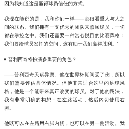
因为我知道这是赢得球员信任的方式。
我现在能说的是，我和你们一样——都很看重人与人之
间的联系。我们拥有一支优秀的团队来照顾球员，一切
都在掌控之中。我们还需要一种赏心悦目的比赛风格：
我们要给球员发挥的空间，这有助于我们赢得胜利。”
普利西奇将扮演多重要的角色？
——普利西奇天赋异禀。他在世界杯期间受了伤，所以
我们需要评估具体情况。但他非常适合这里的足球风
格，他是一个能带来真正改变的球员。对于他的踢法，
我有非常明确的构想：在左路活动，然后内切使用右
脚。
他既可以在左路用右脚内切，也可以在另一侧活动。我