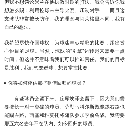
但我不想谈论米兰在他执教时期的打法。我会告诉你我
想怎么踢：利用控球来主导比赛、压制对手——而且这
支球队非常擅长防守。我的理念与阿莱格里不同，我有
自己的想法。
我希望尽快夺回球权，为球迷奉献精彩的比赛，踢出赏
心悦目的足球。当然，球队的“引擎”运转起来需要一点
时间，但这并不意味着我们可以推卸责任。我们的目标
是胜利，我们想要进球，想要掌控比赛。
你将如何评估那些租借回归的球员？
——有些球员会留下来。丘库埃泽会留下，因为我们需
要擅长一对一突破的球员。萨勒马科尔斯既能踢右路也
能踢左路。西塞和科莫托将随队参加季前备战。我需要
那五六名去年不在队内、如今回归的球员。