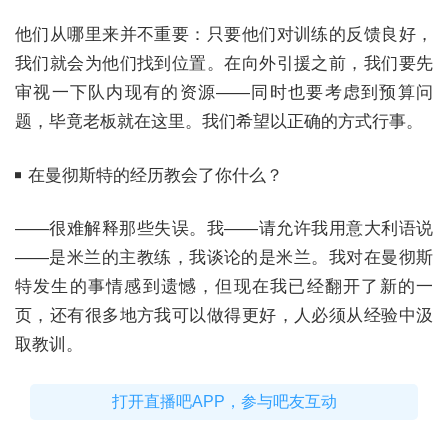
他们从哪里来并不重要：只要他们对训练的反馈良好，
我们就会为他们找到位置。在向外引援之前，我们要先
审视一下队内现有的资源——同时也要考虑到预算问
题，毕竟老板就在这里。我们希望以正确的方式行事。
在曼彻斯特的经历教会了你什么？
——很难解释那些失误。我——请允许我用意大利语说
——是米兰的主教练，我谈论的是米兰。我对在曼彻斯
特发生的事情感到遗憾，但现在我已经翻开了新的一
页，还有很多地方我可以做得更好，人必须从经验中汲
取教训。
打开直播吧APP，参与吧友互动