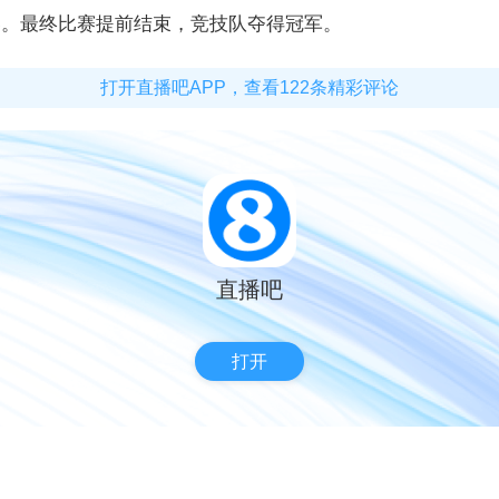
赛。最终比赛提前结束，竞技队夺得冠军。
打开直播吧APP，查看122条精彩评论
直播吧
打开