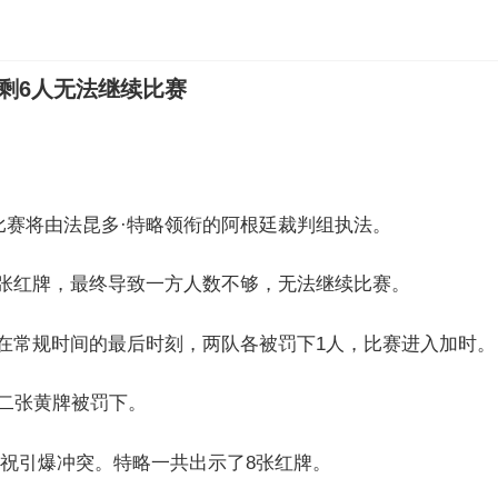
方剩6人无法继续比赛
本场比赛将由法昆多·特略领衔的阿根廷裁判组执法。
11张红牌，最终导致一方人数不够，无法继续比赛。
，在常规时间的最后时刻，两队各被罚下1人，比赛进入加时。
第二张黄牌被罚下。
庆祝引爆冲突。特略一共出示了8张红牌。