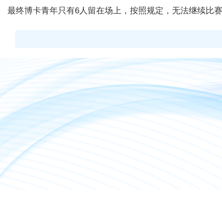
最终博卡青年只有6人留在场上，按照规定，无法继续比