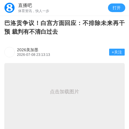
直播吧
打开
体育资讯，快人一步
巴洛贡争议！白宫方面回应：不排除未来再干
预 裁判有不清白过去
2026美加墨
+关注
2026-07-08 23:13:13
点击加载图片