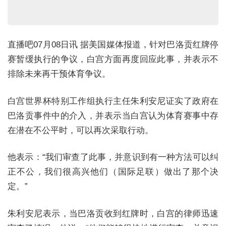
直播吧07月08日讯 据美国媒体报道，针对巴洛贡红牌停
赛暂缓执行的争议，白宫方面再度回应此事，并表示不
排除未来再干预体育争议。
白宫世界杯特别工作组执行主任朱利安尼证实了政府在
巴洛贡事件中的介入，并表示当白宫认为体育赛事中存
在潜在不公平时，可以再次采取行动。
他表示：“我们审查了此事，并意识到有一种方法可以纠
正不公，我们很高兴他们（国际足联）做出了那个决
定。”
朱利安尼表示，当巴洛贡收到红牌时，白宫的律师迅速