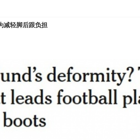
为减轻脚后跟负担