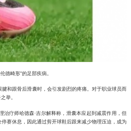
格伦德畸形”的足部疾病。
跟腱和跟骨后滑囊时，会引发剧烈的疼痛。对于职业球员而
奈之举。
理治疗师哈德森·吉尔解释称，滑囊本应起到减震作用，但
全停赛休息，因此通过剪开球鞋后跟来减少物理压迫，成为