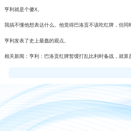
亨利就是个傻X。
我搞不懂他想表达什么。他觉得巴洛贡不该吃红牌，但同
亨利发表了史上最蠢的观点。
相关新闻：亨利：巴洛贡红牌暂缓打乱比利时备战，就算