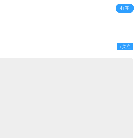
打开
+关注