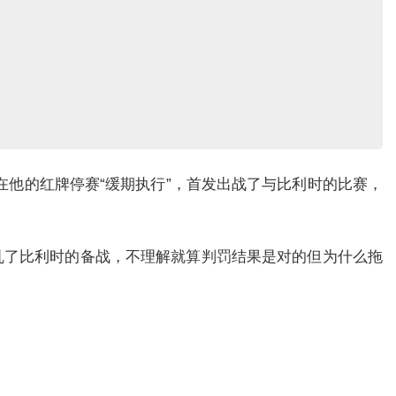
并在他的红牌停赛“缓期执行”，首发出战了与比利时的比赛，
乱了比利时的备战，不理解
就算判罚结果是对的但为什么拖