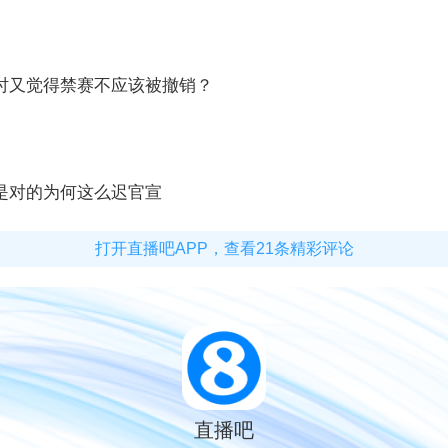
时又觉得禁赛不应该被撤销？
是对的为何这么迟官宣
打开直播吧APP，查看21条精彩评论
直播吧