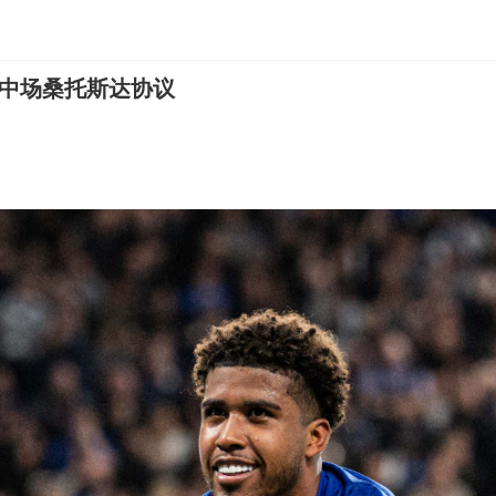
2岁中场桑托斯达协议