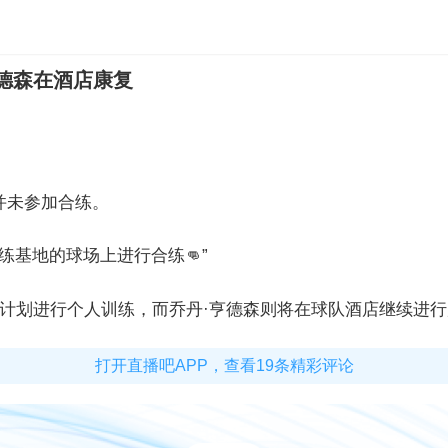
德森在酒店康复
并未参加合练。
基地的球场上进行合练👊”
练计划进行个人训练，而乔丹·亨德森则将在球队酒店继续进行
打开直播吧APP，查看19条精彩评论