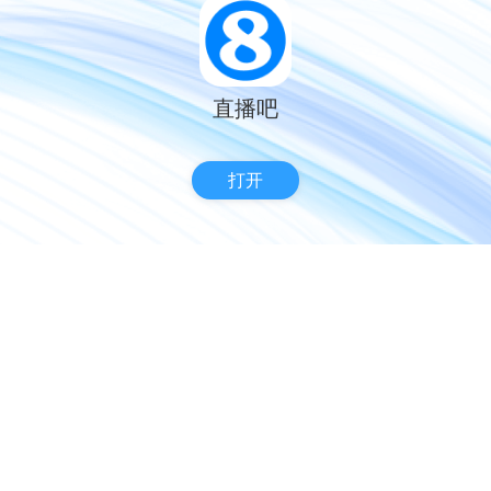
直播吧
打开