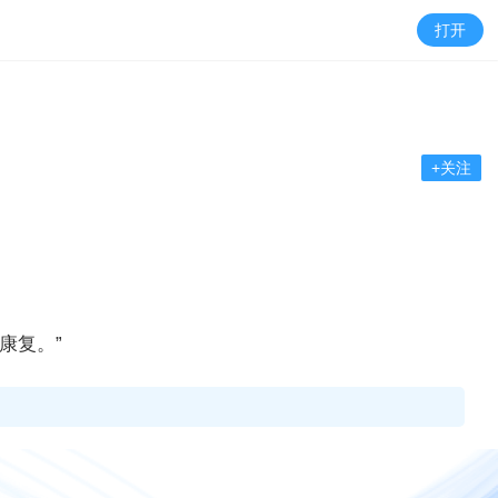
打开
+关注
康复。”