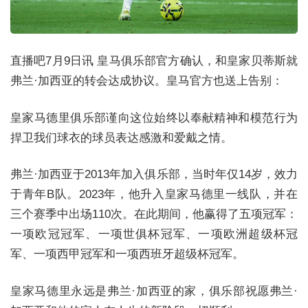
直播吧7月9日讯 皇马俱乐部官方确认，和皇家贝蒂斯就
弗兰·加西亚的转会达成协议。皇马官方也送上告别：
皇家马德里俱乐部谨向这位始终以奉献精神和模范行为
捍卫我们球衣的球员表达感激和爱戴之情。
弗兰·加西亚于2013年加入俱乐部，当时年仅14岁，效力
于青年B队。2023年，他升入皇家马德里一线队，并在
三个赛季中出场110次。在此期间，他赢得了五项冠军：
一项欧冠冠军、一项世俱杯冠军、一项欧洲超级杯冠
军、一项西甲冠军和一项西班牙超级杯冠军。
皇家马德里永远是弗兰·加西亚的家，俱乐部祝愿弗兰·