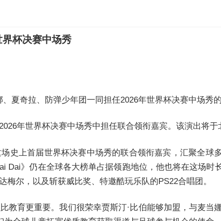
演世界杯决赛中场秀
麦当娜、夏奇拉、防弹少年团一同担任2026年世界杯决赛中场秀
026年世界杯决赛中场秀中担任联合领衔嘉宾。该演出将于北
这场史上首届世界杯决赛中场秀的联合领衔嘉宾，汇聚全球
《Dai Dai》仍在全球各大榜单占据领跑地位，他也将在这
达梅尔，以及斩获威比奖、特邀酷玩乐队的PS22合唱团。
比教育更重要。我们很荣幸贾斯汀·比伯能够加盟，与麦当娜