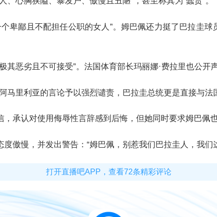
人、心胸狭隘、暴发户、傲慢且丑陋”，甚至称其为“蠢货”。
个卑鄙且不配担任公职的女人”。姆巴佩还力挺了巴拉圭球
极其恶劣且不可接受”。法国体育部长玛丽娜·费拉里也公开
对阿马里利亚的言论予以强烈谴责，巴拉圭总统更是直接与法
信，承认对使用侮辱性言辞感到后悔，但她同时要求姆巴佩也
态度傲慢，并发出警告：“姆巴佩，别惹我们巴拉圭人，我们
打开直播吧APP，查看72条精彩评论