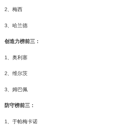
2、梅西
3、哈兰德
创造力榜前三：
1、奥利塞
2、维尔茨
3、姆巴佩
防守榜前三：
1、于帕梅卡诺