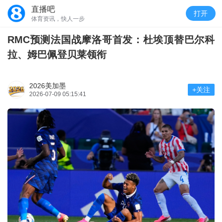
直播吧
打开
体育资讯，快人一步
RMC预测法国战摩洛哥首发：杜埃顶替巴尔科
拉、姆巴佩登贝莱领衔
2026美加墨
+关注
2026-07-09 05:15:41