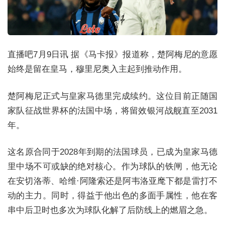
直播吧7月9日讯 据《马卡报》报道称，楚阿梅尼的意愿
始终是留在皇马，穆里尼奥入主起到推动作用。
楚阿梅尼正式与皇家马德里完成续约。这位目前正随国
家队征战世界杯的法国中场，将留效银河战舰直至2031
年。
这名原合同于2028年到期的法国球员，已成为皇家马德
里中场不可或缺的绝对核心。作为球队的铁闸，他无论
在安切洛蒂、哈维·阿隆索还是阿韦洛亚麾下都是雷打不
动的主力。同时，得益于他出色的多面手属性，他在客
串中后卫时也多次为球队化解了后防线上的燃眉之急。