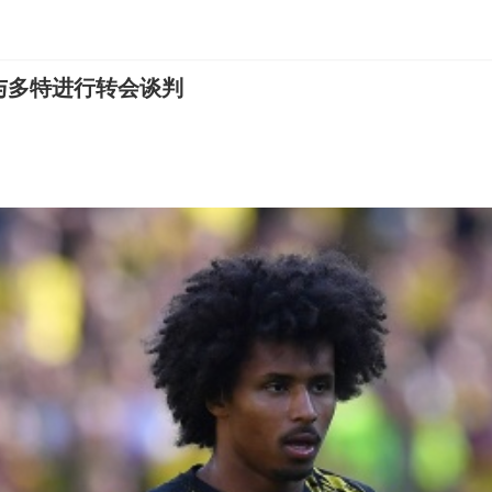
与多特进行转会谈判