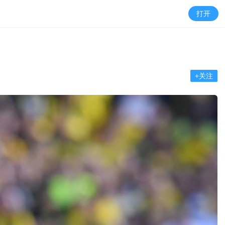
打开
+关注