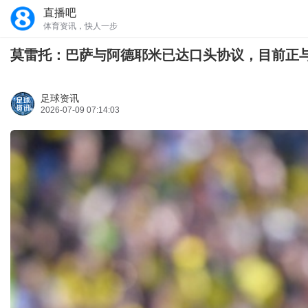
直播吧
体育资讯，快人一步
莫雷托：巴萨与阿德耶米已达口头协议，目前正
足球资讯
2026-07-09 07:14:03