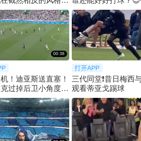
现在截然相反的风格
谁还能好好打球？
喜欢哪款
表示：国外也喜欢这
拍？
00:38
PP
打开APP
良机！迪亚斯送直塞！
三代同堂❗️昔日梅西
里克过掉后卫小角度打
观看蒂亚戈踢球
扑出