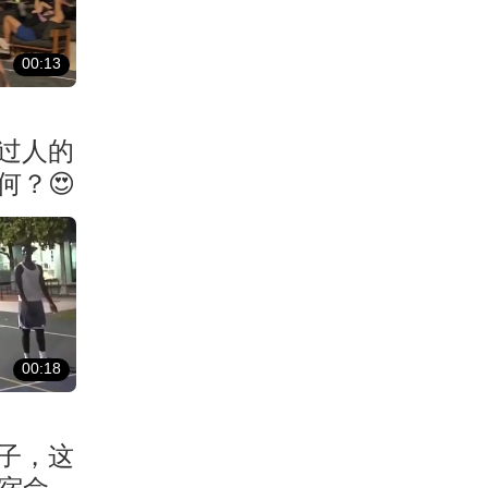
00:13
过人的
何？😍
00:18
子，这