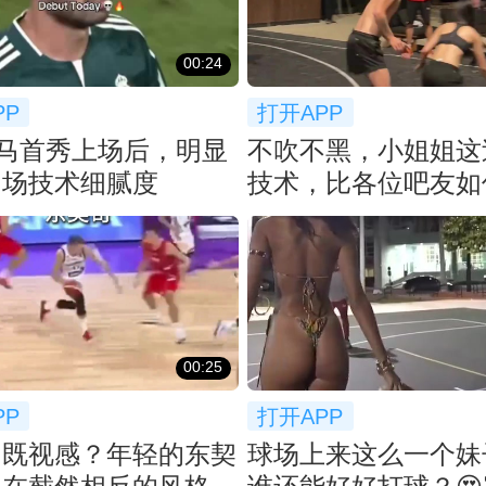
00:24
PP
打开APP
马首秀上场后，明显
不吹不黑，小姐姐这
中场技术细腻度
技术，比各位吧友如
00:25
PP
打开APP
帝既视感？年轻的东契
球场上来这么一个妹