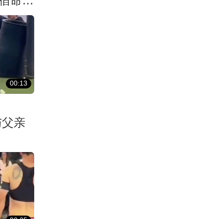
宿命君
种摆
00:13
与父亲