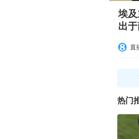
埃及
出于
直
热门