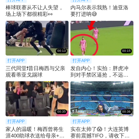
棒球联赛从不让人失望，
内马尔表示我熟！迪亚洛
场上场下都很精彩👀
要打进呐😅
00:13
00:15
打开APP
打开APP
三代同堂❗️昔日梅西与父亲
发自内心！实拍：胖虎冲
观看蒂亚戈踢球
到对手禁区逼抢，不远处
梅西微笑送上掌声
00:35
00:36
打开APP
打开APP
家人的温暖！梅西曾将生
实在太帅了😱！大连英博
涯400助球衣送给母亲+一
赛前震撼TIFO，请收下我