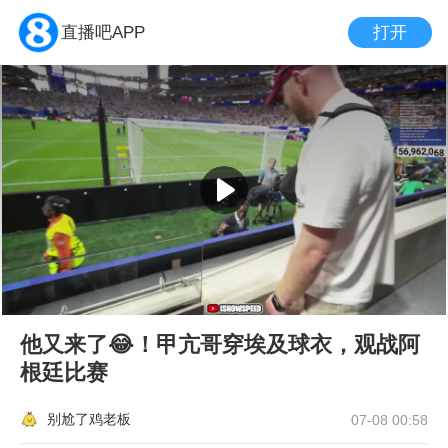
打开
直播吧APP
他又来了😂！甲亢哥穿埃及球衣，观战阿
根廷比赛
别尬了鸡老板
07-08 00:58