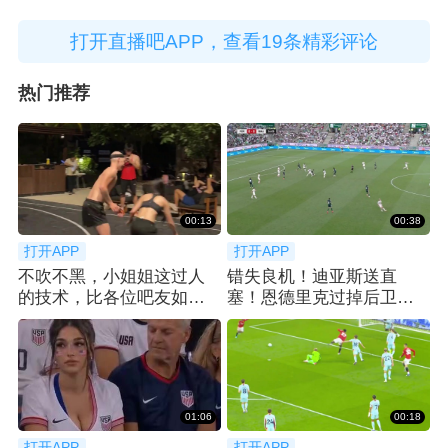
打开直播吧APP，查看19条精彩评论
热门推荐
00:13
00:38
打开APP
打开APP
不吹不黑，小姐姐这过人
错失良机！迪亚斯送直
的技术，比各位吧友如
塞！恩德里克过掉后卫小
何？😍
角度打门被扑出
01:06
00:18
打开APP
打开APP