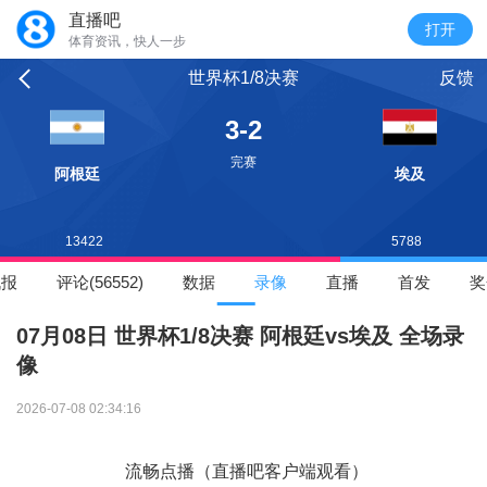
直播吧
体育资讯，快人一步
世界杯1/8决赛
反馈
3-2
完赛
阿根廷
埃及
13422
5788
战报
评论(56552)
数据
录像
直播
首发
奖
07月08日 世界杯1/8决赛 阿根廷vs埃及 全场录
像
2026-07-08 02:34:16
流畅点播（直播吧客户端观看）