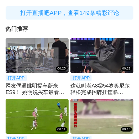
打开直播吧APP，查看149条精彩评论
热门推荐
00:25
00:21
打开APP
打开APP
网友偶遇姚明提车蔚来
这就叫老A8😤54岁奥尼尔
ES9！ 姚明说买车最看重
轻松完成招牌挂筐暴
空间：等了2月
扣！！！
00:11
00:16
打开APP
打开APP