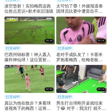
凌空垫射！实拍梅西这跑
太可怕了😨！外媒报道泰
位抢点意识+射术依旧顶级
国球员比赛中遭雷击不幸
去世
00:16
00:14
打开APP
打开APP
巴西州锦标赛！神人轰入
老对手成队友了！卡塞米
爆炸神仙球！这位置射门
罗抱着梅西，给梅老板整
简直不讲道理！
笑了😂
02:33
00:13
打开APP
打开APP
真以为他在散步？来看球
男生打台球刚开桌就结束
迷视角下的梅西！运筹帷
了😂 对手：我没打 就不