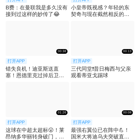
B费：在曼联我是多久没有
小皇帝既视感？年轻的东
接到过这样的妙传了😂
契奇与现在截然相反的风
格 你更喜欢哪款
00:38
00:13
打开APP
打开APP
错失良机！迪亚斯送直
三代同堂❗️昔日梅西与父亲
塞！恩德里克过掉后卫小
观看蒂亚戈踢球
角度打门被扑出
01:26
00:08
打开APP
打开APP
这球在中超太超标😮！莱
最强右翼位已在阵中💪！
昂纳多华丽转身破门，海
国米大将迪乌夫突破直接