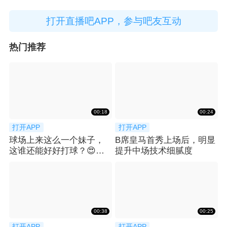
打开直播吧APP，参与吧友互动
热门推荐
00:18
00:24
打开APP
打开APP
球场上来这么一个妹子，
B席皇马首秀上场后，明显
这谁还能好好打球？😍宿
提升中场技术细腻度
命君表示：国外也喜欢这
种摆拍？
00:38
00:25
打开APP
打开APP